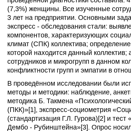
проведённой диагностики составила: 41
(7,3%) женщины. Все изученные сотру
3 лет на предприятии. Основными зад
экспресс - обследования стали: выяв
компонентов, характеризующих социа
климат (СПК) коллектива; определение
которой находится данный коллектив; 
сотрудников и микрогрупп в данном ко
конфликтности групп и эмпатии в отно
В проведённом исследовании были и
методы и методики: наблюдение, анкет
методика Б. Такмена «Психологический
(ПКК)»[1], экспресс-социометрия «Соц
(стандартизация Г.Л. Гурова)[2] и тес
Дембо - Рубинштейна»[3]. Опрос носи