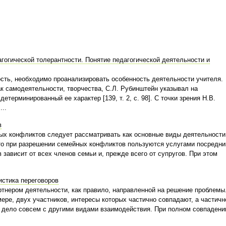
гогической толерантности. Понятие педагогической деятельности и
сть, необходимо проанализировать особенность деятельности учителя.
к самодеятельности, творчества, С.Л. Рубинштейн указывал на
терминированный ее характер [139, т. 2, с. 98]. С точки зрения Н.В.
..
в
х конфликтов следует рассматривать как основные виды деятельности
о при разрешении семейных конфликтов пользуются услугами посредни
ависит от всех членов семьи и, прежде всего от супругов. При этом
истика переговоров
ртнером деятельности, как правило, направленной на решение проблемы
ере, двух участников, интересы которых частично совпадают, а частично
 дело совсем с другими видами взаимодействия. При полном совпадени