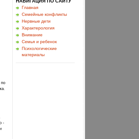
НАВИГАЦИЯ ПО САЙТУ
Главная
Семейные конфликты
Нервные дети
Характерология
Внимание
Семья и ребенок
Психологические
материалы
 по
ка.
.
 -
и